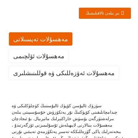
بىز بىلەن ئالاقىلىشىڭ
مەھسۇلات تەپسىلاتى
مەھسۇلات ئۆلچىمى
مەھسۇلات ئەۋزەللىكى ۋە قوللىنىشلىرى
چوڭ تۆشۈكلۈك ئاليۇمىن كۆپۈك تەڭداشسىز ئوتتىن
سۈزۈك ئاليۇمىن كۆپۈك
مۇداپىئەلىنىش ۋە يالقۇننى ساقلاش خۇسۇسىيىتىگە ئىگە بولۇپ ،
سۈزۈك ئاليۇمىن كۆپۈك ئاليۇمىننىڭ كۈچلۈكلىكى ۋە
% 97 تىن
ئۇنى بىنا بېزەشنىڭ بىخەتەر ۋە ئىشەنچلىك تاللىشى قىلىدۇ. ئۇنىڭ
چىدامچانلىقىنى كۆپۈكنىڭ نۇر يەتكۈزۈش خۇسۇسىيىتى بىلەن
خىمىيىلىك تەركىب
ئارتۇق ئاليۇمىن
چىدامچانلىقى ۋە پەۋقۇلئاددە تېمپېراتۇرىغا چىدامچانلىقى سودا
بىرلەشتۈرگەن بۆسۈش خاراكتېرلىك ماتېرىيال. بۇ ئىجادچان
Basic
بىناسىدىن تۇرالغۇغىچە بولغان ئۆي ئىچى ۋە سىرتىدىكى ھەر خىل
مەھسۇلات بىنالارنى لايىھىلەش ئۇسۇلىمىزنى ئۆزگەرتىدۇ ،
يېپىق ھۈجەيرە
كاتەكچە تىپى
Feature
قوللىنىشچان پروگراممىلارغا ماس كېلىدۇ.
بىخەتەرلىك ياكى گۈزەللىككە تەسىر يەتكۈزمەي تەبىئىي نۇرنى
0.3-0.75g /
سۈزۈك ئاليۇمىن كۆپۈك ئەمەلىي ئەۋزەللىكىدىن باشقا ، يەنە
ئىچكى بوشلۇققا سىڭدۈرۈشنىڭ يېڭى ئۇسۇلى بىلەن تەمىنلەيدۇ.