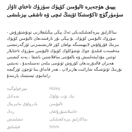
يېپىق ھۈجەيرە ئاليۇمىن كۆپۈك سۈزۈك تاختاي ئاۋاز
سۈمۈرگۈچ ئاكۇستىكا ئۆينىڭ ئىچى ۋە تاشقى بېزىلىشى
بىناكارلىق بېزەكچىلىكىدىكى ئەڭ يېڭى يېڭىلىقلارنى تونۇشتۇرۇش -
سۈزۈك ئاليۇمىن كۆپۈك. بۇ يېڭى نۇر تارقىتىدىغان ئاليۇمىن كۆپۈك
بىزنىڭ قۇرۇلۇش لايىھىسىگە بولغان كۆز قارىشىمىزنى ئۆزگەرتىشنى
مەقسەت قىلىدۇ. چوڭ تۆشۈكلۈك كۆپۈك ئاليۇمىن سۈزۈك تاختايلار
ئوتتىن مۇداپىئەلىنىش ۋە يالقۇننى ساقلاشتىن باشقا ، يەنە كىشىنى
ھەيران قالدۇرىدىغان كۆرۈش ئۈنۈمى بىلەن تەمىنلەيدۇ ، تەبىئىي
نۇرنىڭ ئۆتۈشىگە شارائىت ھازىرلاپ ، ھەر قانداق بىنا ئۈچۈن ئۆزگىچە
زامانىۋى ئېستېتىك يارىتىدۇ.
Holey
مورفولوگىيە
تىك تۆت بۇلۇڭ
شەكىل
ئاليۇمىن
يادرولۇق ماتېرىيال
خاسلاشتۇرۇلغان
رەڭ
بىناكارلىق بېزەكچىلىكى
ئىشلىتىش
5mm
قېلىنلىق