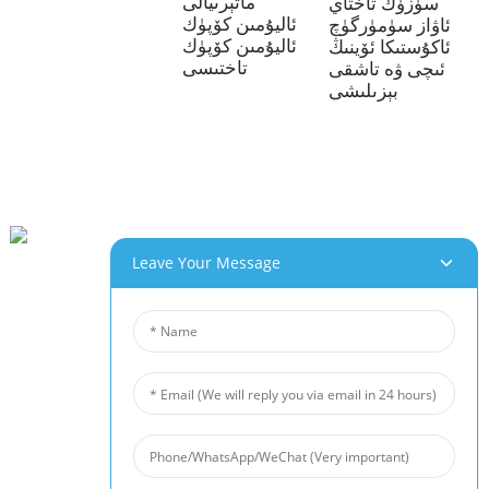
ماتېرىيالى
سۈزۈك تاختاي
ئاليۇمىن كۆپۈك
ئاۋاز سۈمۈرگۈچ
ئاليۇمىن كۆپۈك
ئاكۇستىكا ئۆينىڭ
تاختىسى
ئىچى ۋە تاشقى
بېزىلىشى
Leave Your Message
بېيخەي سانائەت باغچىسى ، چاڭخۇڭ Rd 280 # ، جياڭشى جۇڭگو جيۇجياڭ شەھىرى
0086- (0) 792-8322312
Sales@chinabeihai.net
بىز ھەققىدە
زاۋۇت ساياھىتى
خېرىدارلار مۇلازىمىتى
Project & Application Potentials