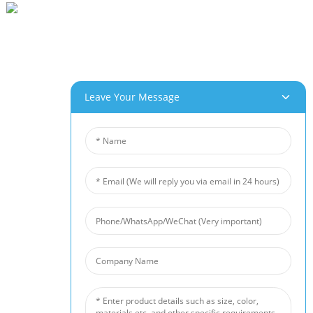
بېيخەي سانائەت باغچىسى ، چاڭخۇڭ Rd 280 # ، جياڭشى جۇڭگو جيۇجياڭ شەھىرى
0086- (0) 792-8322312
Sales@chinabeihai.net
بىز ھەققىدە
Leave Your Message
زاۋۇت ساياھىتى
خېرىدارلار مۇلازىمىتى
Project & Application Potentials
مەھسۇلاتلىرىمىز
ئاليۇمىن كۆپۈك
مىس كۆپۈك
Nickel Foam
شاۋقۇن توساق
ساپال كۆپۈك سۈزگۈچ
خەۋەرلەر