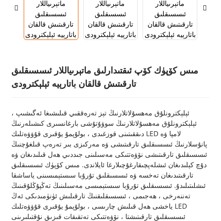
مىس كۆپۈك كۆپ ئىقتىدارلىق ماتېرىياللار ئىسسىقلىق
تارقىتىش قالقان باتارېيە ئېلېكترودى
ئېلېكترونلۇق مەھسۇلاتلارنىڭ تېز تەرەققىي قىلىشىغا ئەگىشىپ ،
ئېلېكترونلۇق مەھسۇلاتلارنىڭ سوۋۇتۇشى بارغانسىرى كىشىلەرنىڭ
دىققىتىنى قوزغىدى ، بولۇپمۇ يۇقىرى قۇۋۋەتلىك LED لامپا ۋە
پانۇسلارنىڭ ئىسسىقلىق تارقىتىشى ۋە مەركىزى بىر تەرەپ قىلغۇچنىڭ
ئىسسىقلىق تارقىتىشى نۆۋەتتىكى مەسىلىنى جىددىي ھەل قىلىدىغان ۋە
دۇچ كېلىدىغان ئىشلەپچىقارغۇچىلارغا ئايلاندى. مىس كۆپۈك ئىسسىقلىق
تارقىتىدىغان تەخسە ۋە ئىسسىقلىق تۇرۇبا سىستېمىسىنى ياساشقا
ئىشلىتىلىدۇ. ئىسسىقلىق تۇرۇبا سىستېمىسى مەسىلىنىڭ تەڭپۇڭلۇقىنىڭ
تەننەرخى ، ھەجىمى ، ئىسسىقلىقنىڭ تارقىلىش ئۈنۈمىدىكى ئەڭ
ياخشى ھەل قىلىش چارىسى ، بولۇپمۇ يۇقىرى قۇۋۋەتلىك LED
ئىسسىقلىق تارقىتىشتا ، نۆۋەتتىكى تەتقىقات قىزىق نۇقتىلىرىنى