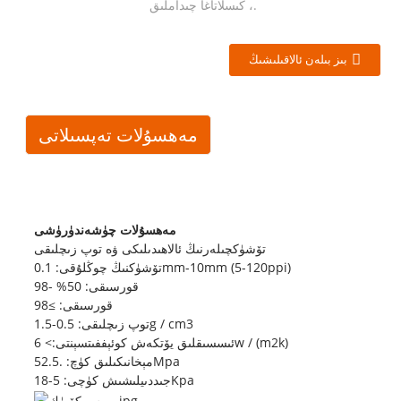
، كىسلاتاغا چىداملىق.
بىز بىلەن ئالاقىلىشىڭ
مەھسۇلات تەپسىلاتى
مەھسۇلات چۈشەندۈرۈشى
تۆشۈكچىلەرنىڭ ئالاھىدىلىكى ۋە توپ زىچلىقى
تۆشۈكنىڭ چوڭلۇقى: 0.1mm-10mm (5-120ppi)
قورسىقى: 50% -98
قورسىقى: ≥98
توپ زىچلىقى: 0.5-1.5g / cm3
ئىسسىقلىق يۆتكەش كوئېففىتسېنتى:> 6w / (m2k)
مېخانىكىلىق كۈچ: .52.5Mpa
جىددىيلىشىش كۈچى: 5-18Kpa