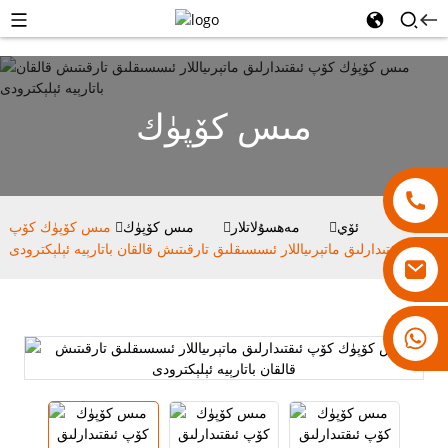
مىس كۆپۈك
ئۆي
مەھسۇلاتلار
مىس كۆپۈك
مىس كۆپۈك كۆپ
ئىقتىدارلىق ماتېرىياللار ئىسسىقلىق تارقىتىش قالقان باتارېيە ئېلېكترودى
18007928831