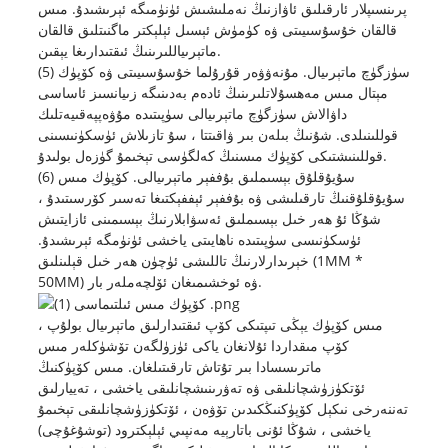
پرىنسىپلار ئارقىلىق ئاۋازنىڭ نەملىشىش ئۈنۈمىگە ئېرىشىدۇ. مىس
قالقان خۇسۇسىيىتى ۋە كۈمۈش ئېسىل ئېلېكتر ماگنىتلىق قالقان
ماتېرىياللىرىنىڭ ئىقتىدارىغا يېقىن.
(5) سۈزگۈچ ماتېرىيال. مۇنەۋۋەر قۇرۇلما خۇسۇسىيىتى ۋە كۆپۈك
مېتال مىس مەھسۇلاتلىرىنىڭ ئادەم بەدىنىگە زىيانسىز ئاساسى
داۋالاش سۈزگۈچ ماتېرىيالى سۈپىتىدە مۇۋەپپەقىيەتلىك
قوللىنىلدى. شۇنىڭ بىلەن بىر ۋاقىتتا ، سۇ تازىلاش ئۈسكۈنىسىنى
قوللىنىشتىكى كۆپۈك مىسنىڭ كەلگۈسى تېخىمۇ گۈزەل بولىدۇ.
(6) سۇيۇقلۇق بېسىملىق بۇففېر ماتېرىيالى. كۆپۈك مىس
سۇيۇقلۇقنىڭ تارقىلىشى ۋە بۇففېر ئېففېكتىغا تەسىر كۆرسىتىدۇ ،
شۇڭا ئۇ ھەر خىل بېسىملىق ئەسۋابلارنىڭ بېسىمىنى ئازايتىش
ئۈسكۈنىسى سۈپىتىدە ناھايىتى ياخشى ئۈنۈمگە ئېرىشىدۇ.
خېرىدارلارنىڭ تاللىشى ئۈچۈن ھەر خىل قېلىنلىق (1MM *
50MM) ۋە ئوخشىمىغان ئۆلچەملەر بار.
مىس كۆپۈك يېڭى تىپتىكى كۆپ ئىقتىدارلىق ماتېرىيال بولۇپ ،
كۆپ مىقداردا ئۇلانغان ياكى ئۈزۈلگەن تۆشۈكلەر مىس
ماترىسسادا بىر تۇتاش تارقىتىلغان. مىس كۆپۈكنىڭ
ئۆتكۈزۈشچانلىقى ۋە تەۋرىنىشچانلىقى ياخشى ، تەييارلىق
تەننەرخى نىكېل كۆپۈكنىڭكىدىن تۆۋەن ، ئۆتكۈزۈشچانلىقى تېخىمۇ
ياخشى ، شۇڭا ئۇنى باتارېيە مەنپىي ئېلېكترود (توشۇغۇچى)