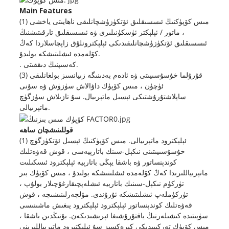
Main Features
(1) مىس كۆپۈكنىڭ ئىسسىقلىق ئۆتكۈزۈشچانلىقى ناھايىتى ياخشى
، ماتور / ئېلېكتر ئۈسكۈنىلىرى ۋە ئىسسىقلىق تارقىتىشنىڭ
ئىسسىقلىق ئۆتكۈزۈشچانلىقىدىكى ئېلېكترونلۇق زاپچاسلاردا كەڭ
كۆلەمدە ئىشلىتىشكە بولىدۇ.
. كەسىپنىڭ دىققىتى.
(3) قۇرۇلما خۇسۇسىيىتى ۋە ئادەم بەدىنىگە زىيانسىز بولغانلىقى
ئۈچۈن ، مىس كۆپۈك داۋالاش سۈزۈش ۋە سۇنى
ساپلاشتۇرۇشتىكى ئېسىل ماتېرىيال. سۇ تازىلاش سۈزگۈچ
ماتېرىيالى.
قوللىنىشچان ساھە
(1) ئېلېكترود ماتېرىيالى. مىس كۆپۈكنىڭ ئېسىل ئۆتكۈزگۈچ
خۇسۇسىيىتىنى نىكېل-سىنك باتارېيەسى ، قوش قەۋەتلىك
كوندېنساتور ۋە باشقا يېڭى باتارېيە ئېلېكترود ئىسكىلىت
ماتېرىياللىرىدا كەڭ كۆلەمدە ئىشلىتىشكە بولىدۇ ، مىس كۆپۈك بىر
تۈركۈم نىكېل-سىنىك باتارېيە ئىشلەپچىقارغۇچىلار بولۇپ ،
تۈركۈملەپ ئىشلىتىشكە ئۇرۇندى. مۆلچەرلىنىشىچە ، قوش
قەۋەتلىك كوندېنساتور ئېلېكترود ئېلېكترود يىغىش ماشىنىسى
سۈپىتىدە كىشىلەرنىڭ ياقتۇرۇشىغا ئېرىشىدىكەن. بۇنىڭدىن باشقا ،
مىس كۆپۈك تەركىبىدىكى كېرەكسىز سۇ ئېلېكتىرود ماتېرىياللىرىنى