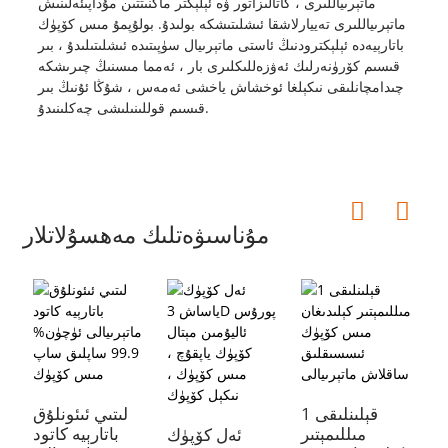
ماتېرىياللىرى ، كاتالىزاتور ۋە ئېلېكتر ماگنىتتىن مۇداپىئەلىنىش
ماتېرىياللىرى تەييارلاشقا ئىشلىتىشكە بولىدۇ. بولۇپمۇ مىس كۆپۈك
باتارېيەدە ئېلېكترودنىڭ ئاستى ماتېرىيال سۈپىتىدە ئىشلىتىلىدۇ ، بىر
قىسىم كۆرۈنەرلىك ئەۋزەللىكلىرى بار ، ئەمما مىسنىڭ چىرىشكە
چىدامچانلىقى نىكېلغا ئوخشاش ياخشى ئەمەس ، شۇڭا ئۇنىڭ بىر
قىسىم قوللىنىلىشى چەكلىنىدۇ.
مۇناسىۋەتلىك مەھسۇلاتلار
ك
ق
چ
قېلىنلىقى 1
لىتىي ئىئونلۇق
مىللىمېتىر
باتارېيە كاتود
ئەل كۆپۈك