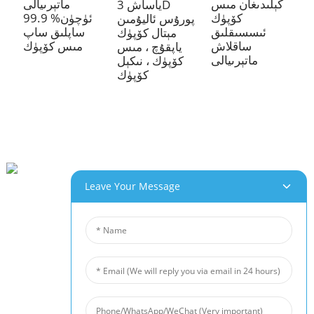
كېلىدىغان مىس
ماتېرىيالى
ياساش 3D
كۆپۈك
ئۈچۈن% 99.9
پورۇس ئاليۇمىن
ئىسسىقلىق
ساپلىق ساپ
مېتال كۆپۈك
ساقلاش
مىس كۆپۈك
ياپقۇچ ، مىس
ماتېرىيالى
كۆپۈك ، نىكېل
كۆپۈك
Leave Your Message
بېيخەي سانائەت باغچىسى ، چاڭخۇڭ Rd 280 # ، جياڭشى جۇڭگو جيۇجياڭ شەھىرى
0086- (0) 792-8322312
Sales@chinabeihai.net
بىز ھەققىدە
زاۋۇت ساياھىتى
خېرىدارلار مۇلازىمىتى
Project & Application Potentials