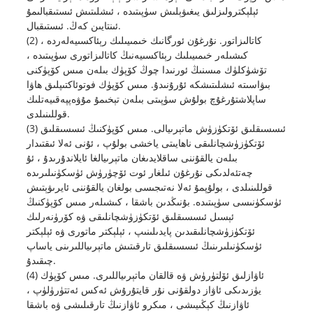
ئېلېكترولىزلىق يىغىۋېلىش سۈپىتىدە ، ئىشلىتىش ئىستىقبالىمۇ
ئىنتايىن كەڭ. ئىستىقبال.
(2) كاتالىزاتور. نۇرغۇن ئورگانىك خىمىيىلىك رېئاكسىيەلەردە ،
كىشىلەر خىمىيىلىك رېئاكسىيەنىڭ كاتالىزاتورى سۈپىتىدە ،
تۆشۈكلۈك مىسنىڭ ئورنىدا چوڭ كۆپۈك بىلەن مىس كۆپۈكنى
بىۋاسىتە ئىشلىتىشكە ئۇرۇنىدۇ. مىس كۆپۈك فوتوئاكتىپلىق ھاۋا
ساپلاشتۇرغۇچ بولۇش سۈپىتى بىلەن تېخىمۇ مۇۋەپپەقىيەتلىك
قوللىنىلدى.
(3) ئىسسىقلىق ئۆتكۈزۈش ماتېرىيالى. مىس كۆپۈكنىڭ ئىسسىقلىق
ئۆتكۈزۈشچانلىقى ناھايىتى ياخشى بولۇپ ، ئۇنى ئەلا ئىقتىدار
بىلەن يالقۇننى ساقلايدىغان ماتېرىيالغا ئايلاندۇرىدۇ ، ئۇ
چەتئەلدىكى نۇرغۇن ئىلغار ئوت ئۆچۈرۈش ئۈسكۈنىلىرىدە
قوللىنىلدى ، بولۇپمۇ ئەلا نەتىجىسى بولغان يالقۇننى ئايرىۋېتىش
ئۈسكۈنىسى سۈپىتىدە. بۇنىڭدىن باشقا ، كىشىلەر مىس كۆپۈكنىڭ
ئېسىل ئىسسىقلىق ئۆتكۈزۈشچانلىقى ۋە كۆرۈنەرلىك
ئۆتكۈزۈشچانلىقىدىن پايدىلىنىپ ، ئېلېكتر ماتورى ۋە ئېلېكتر
ئۈسكۈنىلىرىنىڭ ئىسسىقلىق تارقىتىش ماتېرىياللىرىنى ياساپ
چىقىدۇ.
(4) ئاۋازلىق ئۆلتۈرۈش ۋە قالقان ماتېرىياللىرى. مىس كۆپۈك
يۈزىدىكى ئاۋاز دولقۇنى نۇر قايتۇرۇش ئەكس ئەتتۈرۈلۈپ ،
ئاۋازنىڭ كېڭىيىشى ، مىكرو ئاۋازنىڭ تارقىلىشى ۋە باشقا