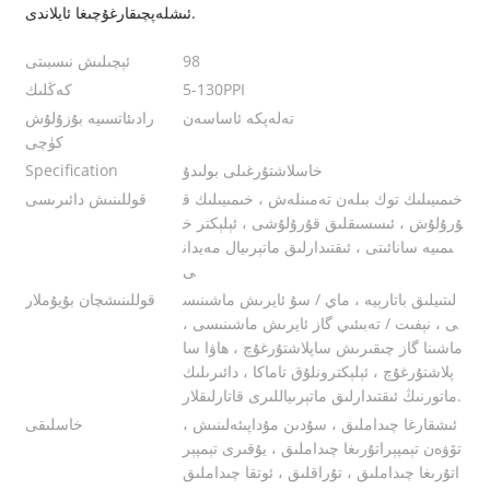
ئىشلەپچىقارغۇچىغا ئايلاندى.
98
ئېچىلىش نىسبىتى
5-130PPI
كەڭلىك
تەلەپكە ئاساسەن
رادىئاتسىيە بۇزۇلۇش
كۈچى
خاسلاشتۇرغىلى بولىدۇ
Specification
خىمىيىلىك توك بىلەن تەمىنلەش ، خىمىيىلىك ق
قوللىنىش دائىرىسى
ۇرۇلۇش ، ئىسسىقلىق قۇرۇلۇشى ، ئېلېكتر خ
ىمىيە سانائىتى ، ئىقتىدارلىق ماتېرىيال مەيدان
ى
لىتىيلىق باتارېيە ، ماي / سۇ ئايرىش ماشىنىس
قوللىنىشچان بۇيۇملار
ى ، نېفىت / تەبىئىي گاز ئايرىش ماشىنىسى ،
ماشىنا گاز چىقىرىش ساپلاشتۇرغۇچ ، ھاۋا سا
پلاشتۇرغۇچ ، ئېلېكترونلۇق تاماكا ، دائىرىلىك
ماتورنىڭ ئىقتىدارلىق ماتېرىياللىرى قاتارلىقلار.
ئىشقارغا چىداملىق ، سۇدىن مۇداپىئەلىنىش ،
خاسلىقى
تۆۋەن تېمپېراتۇرىغا چىداملىق ، يۇقىرى تېمپېر
اتۇرىغا چىداملىق ، تۇراقلىق ، ئوتقا چىداملىق