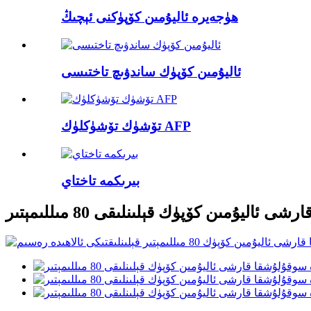
ھۈجەيرە ئاليۇمىن كۆپۈكنى ئېچىڭ
ئاليۇمىن كۆپۈك ساندۋىچ تاختىسى
تۆشۈك تۆشۈكلۈك AFP
بىرىكمە تاختاي
ۇمىن كۆپۈك قېلىنلىقى 80 مىللىمېتىر