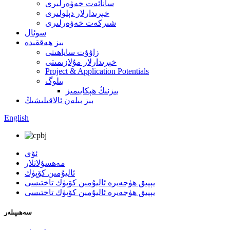
سانائەت خەۋەرلىرى
خېرىدارلار دېلولىرى
شىركەت خەۋەرلىرى
سوئال
بىز ھەققىدە
زاۋۇت ساياھىتى
خېرىدارلار مۇلازىمىتى
Project & Application Potentials
بىلوگ
بىزنىڭ ھېكايىمىز
بىز بىلەن ئالاقىلىشىڭ
English
ئۆي
مەھسۇلاتلار
ئاليۇمىن كۆپۈك
يېپىق ھۈجەيرە ئاليۇمىن كۆپۈك تاختىسى
يېپىق ھۈجەيرە ئاليۇمىن كۆپۈك تاختىسى
سەھىپىلەر