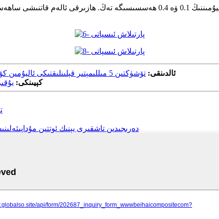
ئالدىنقى:
تۆشۈكتىن 5 مىللىمېتىر قېلىنلىقتىكى ئاليۇمىن كۆپۈك (بېسىمغا چىداملىق ۋە تەۋرىنىشكە چىداملىق ئاليۇمىن كۆپۈك)
كېيىنكى:
يۇقى
ت
دەرىجىدىن تاشقىرى يېنىك ئوتتىن مۇداپىئەلىنىش ۋە