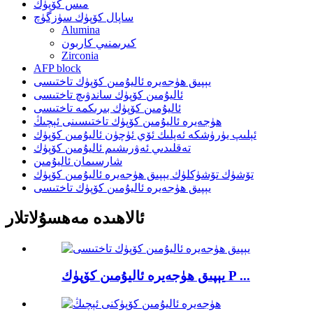
مىس كۆپۈك
ساپال كۆپۈك سۈزگۈچ
Alumina
كىرىمنىي كاربون
Zirconia
AFP block
يېپىق ھۈجەيرە ئاليۇمىن كۆپۈك تاختىسى
ئاليۇمىن كۆپۈك ساندۋىچ تاختىسى
ئاليۇمىن كۆپۈك بىرىكمە تاختىسى
ھۈجەيرە ئاليۇمىن كۆپۈك تاختىسىنى ئېچىڭ
ئېلىپ يۈرۈشكە ئەپلىك ئۆي ئۈچۈن ئاليۇمىن كۆپۈك
تەقلىدىي ئەۋرىشىم ئاليۇمىن كۆپۈك
شارسىمان ئاليۇمىن
تۆشۈك تۆشۈكلۈك يېپىق ھۈجەيرە ئاليۇمىن كۆپۈك
يېپىق ھۈجەيرە ئاليۇمىن كۆپۈك تاختىسى
ئالاھىدە مەھسۇلاتلار
يېپىق ھۈجەيرە ئاليۇمىن كۆپۈك P ...