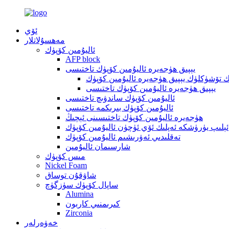
ئۆي
مەھسۇلاتلار
ئاليۇمىن كۆپۈك
AFP block
يېپىق ھۈجەيرە ئاليۇمىن كۆپۈك تاختىسى
 تۆشۈكلۈك يېپىق ھۈجەيرە ئاليۇمىن كۆپۈك
يېپىق ھۈجەيرە ئاليۇمىن كۆپۈك تاختىسى
ئاليۇمىن كۆپۈك ساندۋىچ تاختىسى
ئاليۇمىن كۆپۈك بىرىكمە تاختىسى
ھۈجەيرە ئاليۇمىن كۆپۈك تاختىسىنى ئېچىڭ
ئېلىپ يۈرۈشكە ئەپلىك ئۆي ئۈچۈن ئاليۇمىن كۆپۈك
تەقلىدىي ئەۋرىشىم ئاليۇمىن كۆپۈك
شارسىمان ئاليۇمىن
مىس كۆپۈك
Nickel Foam
شاۋقۇن توساق
ساپال كۆپۈك سۈزگۈچ
Alumina
كىرىمنىي كاربون
Zirconia
خەۋەرلەر