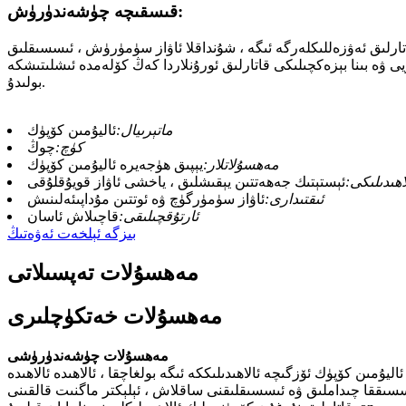
قىسقىچە چۈشەندۈرۈش:
قاتارلىق ئەۋزەللىكلەرگە ئىگە ، شۇنداقلا ئاۋاز سۈمۈرۈش ، ئىسسىقلىق
يى ۋە بىنا بېزەكچىلىكى قاتارلىق ئورۇنلاردا كەڭ كۆلەمدە ئىشلىتىشكە
بولىدۇ.
ماتېرىيال:
ئاليۇمىن كۆپۈك
كۈچ:
چوڭ
مەھسۇلاتلار:
يېپىق ھۈجەيرە ئاليۇمىن كۆپۈك
ھىدىلىكى:
ئېستېتىك جەھەتتىن يېقىشلىق ، ياخشى ئاۋاز قويۇقلۇقى
ئىقتىدارى:
ئاۋاز سۈمۈرگۈچ ۋە ئوتتىن مۇداپىئەلىنىش
ئارتۇقچىلىقى:
قاچىلاش ئاسان
بىزگە ئېلخەت ئەۋەتىڭ
مەھسۇلات تەپسىلاتى
مەھسۇلات خەتكۈچلىرى
مەھسۇلات چۈشەندۈرۈشى
يۇمىن كۆپۈك ئۆزگىچە ئالاھىدىلىككە ئىگە بولغاچقا ، ئالاھىدە ئالاھىدە
ىسسىققا چىداملىق ۋە ئىسسىقلىقنى ساقلاش ، ئېلېكتر ماگنىت قالقىنى