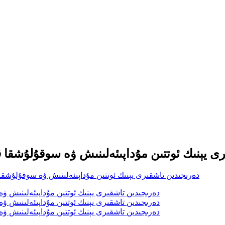
ېنىك ئوتتىن مۇداپىئەلىنىش ۋە سوقۇلۇشقا قارشى ئالي