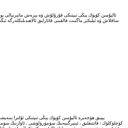
ئاليۇمىن كۆپۈك يېڭى تىپتىكى قۇرۇلۇش ۋە بېزەش ماتېرىيالى بولۇپ
ساقلاش ۋە ئېلېكتر ماگنىت قالقىنى قاتارلىق ئالاھىدىلىكلەرگە ئىگ
يېپىق ھۈجەيرە ئاليۇمىن كۆپۈك يېڭى تىپتىكى ئۇلترا بىنەپشە 
كۈچلۈكلۈك / قاتتىقلىق ، ئېنېرگىيەنىڭ سۈمۈرۈلۈشى ، ئاۋازنىڭ سۈم