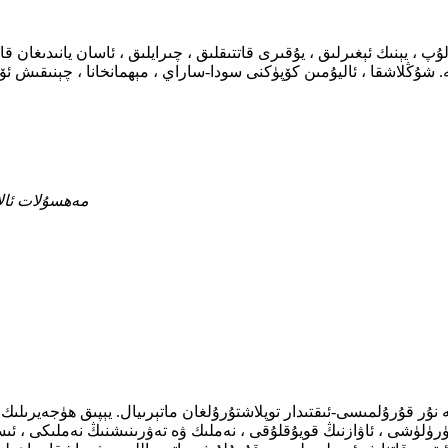
 ، يېنىك ئېغىرلىق ، يۇقىرى قاتتىقلىق ، چىرايلىق ، ئاسان يانىدىغان 
ە. شۇڭلاشقا ، ئاليۇمىن كۆپۈكنى سودا-ساراي ، مېھمانخانا ، چېنىقىش ئۆ
مەھسۇلات ئالا
نۇر قۇرۇلمىسى-ئىقتىدار توپلاشتۇرۇلغان ماتېرىيال. يېپىق ھۈجەيرىلىك ئال
ۈرۈلۈشى ، ئاۋازنىڭ قويۇقلۇقى ، نەملىك ۋە تەۋرىنىشنىڭ نەملىكى ، ئ