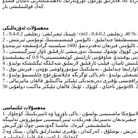
قاتارلىق نۇرغۇن كۆرۈنەرلىك ئالاھىدىلىكلەرنى نامايان قىلىدۇ. on. مۇشۇ سەۋەبتىن ، يېپىق ھۈجەيرىلىك ئاليۇمىن كۆپۈكنىڭ ماشىنا سانائىتى ، قاتناش ئەسلىھەلىرى ، قۇرۇلۇش ماتېرىياللىرى ۋە باشقا ساھەلەردە
كەڭ قوللىنىلىشى بار.
مەھسۇلات ئەۋزەللىكى
2 ، ئوت ۋە ئىسسىققا چىداملىق: يېپىق ھۈجەيرە ئاليۇمىن كۆپۈكنىڭ ئىزولياتسىيىلىك رولى ۋە مەرمەر تاشنى يۇقىرى دەرىجىدىكى ئىسسىقلىققا چىداملىق ، ئاليۇمىن قېتىشمىسىنىڭ ئومۇمىي ئېرىتىش
3 ، ئاۋازنىڭ قويۇقلۇقى ۋە شاۋقۇننى پەسەيتىش: تۆشۈك ئارقىلىق ئاليۇمىن كۆپۈك ئاۋاز سۈمۈرۈش كوئېففىتسېنتى 0.8 گە يېتىدۇ. ئاليۇمىن كۆپۈك تۆشۈك تېمىنىڭ تەۋرىنىشى ئارقىلىق ئاۋاز ئېنېرگىيىسىنى
شلىتىش ئاسان. قېلىپ ئارقىلىق لازىملىق شەكىلگە ئېگىلىشكە بولىدۇ
 ھاۋارايىغا چىداملىق ، نەملىكنىڭ سۈمۈرۈلۈشى تۆۋەن ، قېرىش يوق
7 ، ئېلېكتر ماگنىتلىق قالقان: ئاليۇمىن كۆپۈك ياپراقچىسى يۇقىرى دەرىجىدىكى ئېلېكتر ماگنىتلىق قالقان ماتېرىيالى ، RF 200MHz ئېلېكتر ماگنىت دولقۇنى ، 90dB نىڭ قالقان ئۈنۈمى. قېلىنلىقى 20 مىللىمېتىرلىق
مەھسۇلات ئىلتىماسى
1. ماشىنا قوغداش: ئەمما ئۇنىڭ ئېگىلىش نىسبىتىنىڭ ئېگىزلىكى پولاتنىڭ 1.5 ھەسسىسىگە يېتىدۇ. مەيلى ياپونىيەنىڭ تۆۋەن قۇۋۋەتلىك ئۇزۇن لامپۇچكا ماشىنىسى بولسۇن ، ياكى ياۋروپا ۋە ئامېرىكىنىڭ كۈچلۈك
ىقىرىدىغان تەسىرنىڭ ھەرىكەت ئېنېرگىيىسىنى سۈمۈرۈش تەلىپىگە
ماسلىشىشى كېرەك. ماشىنا گەۋدىسى چوڭ ئۆزگىرىش
2-دېڭىز-ئوكيان ياساش سانائىتى: ئورتاق ئارغامچا ، يۈك پاراخوتى ماتورى ئۆي شاۋقۇنىنى ئازايتىش ئېھتىياجى ، ماتور ئۆيى ئاكۇستىكىلىق تىزىش ، بوشلۇق ، كەركىدان ، يۇقىرى ئىقتىدارلىق پالۋان ، يېنىك ۋە
كۈچلۈك پاراخوت قۇرۇلما زاپچاسلىرى