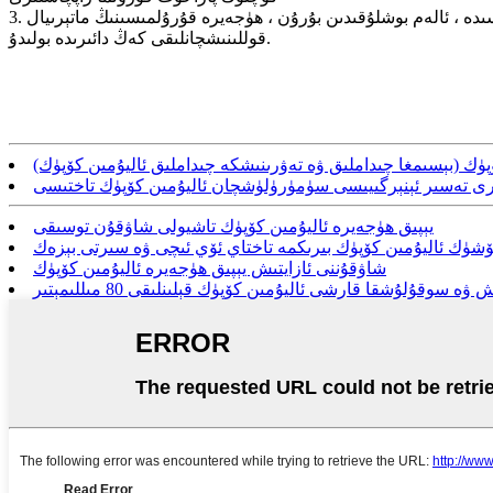
3. ئالەم بوشلۇقى: ئاليۇمىن كۆپۈكنىڭ زىچلىقى مېتال ئاليۇمىننىڭ 0.1 ۋە 0.4 ھەسسىسىگە تەڭ. ھازىرقى ئالەم قاتنىشى ساھەسىدە ، ئالەم بوشلۇقىدىن بۇرۇن ، ھۈجەيرە قۇرۇلمىسىنىڭ ماتېرىيال
قوللىنىشچانلىقى كەڭ دائىرىدە بولىدۇ.
رى تەسىر ئېنېرگىيىسى سۈمۈرۈلۈشچان ئاليۇمىن كۆپۈك تاختىسى
يېپىق ھۈجەيرە ئاليۇمىن كۆپۈك تاشيولى شاۋقۇن توسىقى
ۆشۈك ئاليۇمىن كۆپۈك بىرىكمە تاختاي ئۆي ئىچى ۋە سىرتى بېزەك
شاۋقۇننى ئازايتىش يېپىق ھۈجەيرە ئاليۇمىن كۆپۈك
 سوقۇلۇشقا قارشى ئاليۇمىن كۆپۈك قېلىنلىقى 80 مىللىمېتىر