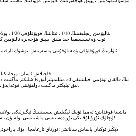
1 ، يېنىك ئېغىرلىقى: زىچلىقى 0.2-0.4g / cm3 ، مېتال ئاليۇمىننىڭ قويۇقلۇقى% 10-% 40. زىچلىقى 0.2-0.4g / cm3 ، ئاليۇمىن زىچلىقىنىڭ 1/10 ، تىتاننىڭ قويۇقلۇقى 1/20 ، پولات زىچلىقى 1/30 دىن ئاشىدۇ.
6 ، قاچىلاش ئاسان: مېخانىكىلىق ئۇسۇللار ئارقىلىق ياكى بىۋاسىتە بۇرمىلاش ئارقىلىق ئۇلىغىلى ۋە ئوڭشىغىلى بولىدۇ ، تام ياكى ئۆگزىگە چاپلاشتۇرغۇچ چاپلىسىمۇ بولىدۇ.
تۆمۈر تاختاي ، كۆپۈك ، ئۇنىڭ قالقان ئېلېكتر ماگنىت دولقۇنى 50dB. 20 مىللىمېتىرلىق كۆپۈك ئاليۇمىن ، 90dB لىق ئېلېكتر ماگنىت دولقۇنىنى قوغدايدۇ ، ئېغىرلىقى تۆمۈر تاختىنىڭ 1/50.
كۈچلۈك ئۇزۇنلۇقتىكى نۇر دەستىسى ماشىنىسى بولسۇن ، سو