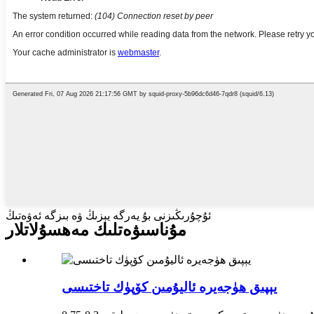
ئۇچۇرىڭىزنى بۇ يەرگە يېزىڭ ۋە بىزگە ئەۋەتىڭ
مۇناسىۋەتلىك مەھسۇلاتلار
يېپىق ھۈجەيرە ئاليۇمىن كۆپۈك تاختىسى