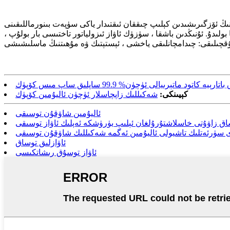
ىنىڭ ئۆزگىرىشىدىن كېلىپ چىققان ئىقتىدار ياكى سۈپەت بىنورماللىقىنى
لىدۇ. ئۇنىڭدىن باشقا ، سۈزۈك ئاۋاز ئىزولياتور تاختىسى بار بولۇپ ،
ېيە كاتود ماتېرىيالى ئۈچۈن% 99.9 ساپلىق ساپ مىس كۆپۈك
كېيىنكى:
شەكىللىك زاپچاسلار ئۈچۈن ئاليۇمىن كۆپۈك
ئاليۇمىن شاۋقۇن توسىقى
ساق زاۋۇتى خاسلاشتۇرۇلغان ئېلىپ يۈرۈشكە ئەپلىك ئاۋاز توسىقى
رى سۈرئەتلىك تاشيولى ئاليۇمىن ئەگمە شەكىللىك شاۋقۇن توسىقى
ئاۋازلىق توساق
ئاۋاز توسۇق رىشاتكىسى