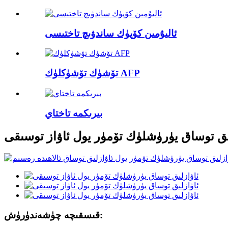
ئاليۇمىن كۆپۈك ساندۋىچ تاختىسى
تۆشۈك تۆشۈكلۈك AFP
بىرىكمە تاختاي
ىق توساق يۈرۈشلۈك تۆمۈر يول ئاۋاز توسىقى
قىسقىچە چۈشەندۈرۈش: