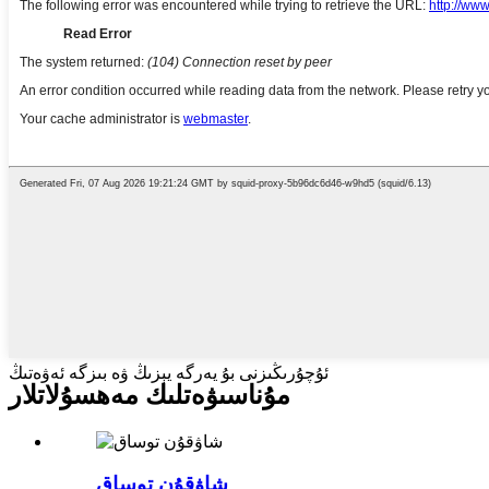
ئۇچۇرىڭىزنى بۇ يەرگە يېزىڭ ۋە بىزگە ئەۋەتىڭ
مۇناسىۋەتلىك مەھسۇلاتلار
شاۋقۇن توساق