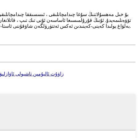
بۇ خىل مەھسۇلاتنىڭ سۇغا چىدامچانلىقى ، ئىسسىققا چىدامچانلىقى ،
تۆۋەنلىمەيدۇ. ئۇنىڭ قۇرۇلمىسىغا ئاساسەن ئۇنى تىك تىپ ، قاتلانغان
بەلۋاغ يولىدا كەينى-كەينىدىن ئەكس ئەتتۈرۈلگەن شاۋقۇننى ئاستا-ئاستا يېقىنلاشتۇرۇپ ، ئاۋازنىڭ ئىزولياتسىيىلىك ئۈنۈمىگە ئېرىشىدۇ. ئارتۇقچىلىقى: چىدامچانلىقى ياخشى ، ئېستېتىك ۋە مۇھىتنىڭ ماسلىشىشى.
زاۋۇت ئاليۇمىن تاشيولى ئاۋازلى