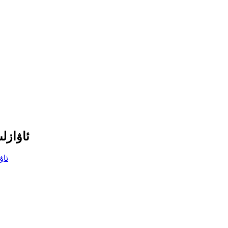
ئاۋازل