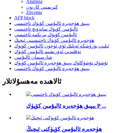
Alumina
كىرىمنىي كاربون
Zirconia
AFP block
يېپىق ھۈجەيرە ئاليۇمىن كۆپۈك تاختىسى
ئاليۇمىن كۆپۈك ساندۋىچ تاختىسى
ئاليۇمىن كۆپۈك بىرىكمە تاختىسى
ھۈجەيرە ئاليۇمىن كۆپۈك تاختىسىنى ئېچىڭ
ئېلىپ يۈرۈشكە ئەپلىك ئۆي ئۈچۈن ئاليۇمىن كۆپۈك
تەقلىدىي ئەۋرىشىم ئاليۇمىن كۆپۈك
شارسىمان ئاليۇمىن
تۆشۈك تۆشۈكلۈك يېپىق ھۈجەيرە ئاليۇمىن كۆپۈك
يېپىق ھۈجەيرە ئاليۇمىن كۆپۈك تاختىسى
ئالاھىدە مەھسۇلاتلار
يېپىق ھۈجەيرە ئاليۇمىن كۆپۈك P ...
ھۈجەيرە ئاليۇمىن كۆپۈكنى ئېچىڭ