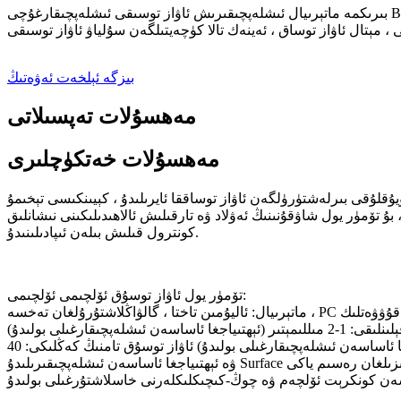
بىرىكمە ماتېرىيال ئىشلەپچىقىرىش ئاۋاز توسىقى ئىشلەپچىقارغۇچى Beihai ئاۋاز توسىقى. بۇنىڭ ئىچىدە: يۇقىرى سۈرئەتلىك تاشيول ئاۋاز توسىقى ، ئاۋاز دولقۇنى ئاۋاز توسۇق ، يۇقىرى سۈرئەتلىك تۆمۈر يول
بىزگە ئېلخەت ئەۋەتىڭ
مەھسۇلات تەپسىلاتى
مەھسۇلات خەتكۈچلىرى
ۇقلۇقى بىرلەشتۈرۈلگەن ئاۋاز توساققا ئايرىلىدۇ ، كېيىنكىسى تېخىمۇ
بۇ تۆمۈر يول شاۋقۇنىنىڭ ئەۋلاد ۋە تارقىلىش ئالاھىدىلىكىنى نىشانلىق
كونترول قىلىش بىلەن ئىپادىلىنىدۇ.
تۆمۈر يول ئاۋاز توسۇق ئۆلچىمى ئۆلچىمى:
غا ئاساسەن ئىشلەپچىقارغىلى بولىدۇ)
تەييار مەھسۇلاتلارنىڭ قېلىنلىقى: 10-16 سانتىمېتىر (ئېھتىياجغا ئاساسەن ئىشلەپچىقارغىلى بولىدۇ) ئاۋاز توسۇق تامنىڭ كەڭلىكى: 40cm (ئېھتىياجغا ئاساسەن ئىشلەپچىقارغىلى بولىدۇ) ئۇزۇنلۇقى بىر تەرەپ قىلىنىدۇ
ۋە ئېھتىياجغا ئاساسەن ئىشلەپچىقىرىلىدۇ Surface بىر تەرەپ قىلىش: يۇقىرى بېسىملىق ئېلېكتر سىستىما پۈركۈش (پۈركۈشكە بولىدۇ) ئېھتىياجغا ئاساسەن ھەر خىل رەڭلەردە) سىزىلغان رەسىم ياكى