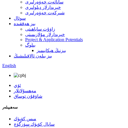
سانائەت خەۋەرلىرى
خېرىدارلار دېلولىرى
شىركەت خەۋەرلىرى
سوئال
بىز ھەققىدە
زاۋۇت ساياھىتى
خېرىدارلار مۇلازىمىتى
Project & Application Potentials
بىلوگ
بىزنىڭ ھېكايىمىز
بىز بىلەن ئالاقىلىشىڭ
English
ئۆي
مەھسۇلاتلار
شاۋقۇن توساق
سەھىپىلەر
مىس كۆپۈك
ساپال كۆپۈك سۈزگۈچ