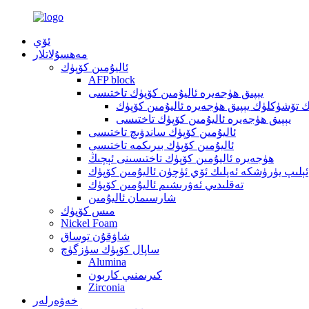
ئۆي
مەھسۇلاتلار
ئاليۇمىن كۆپۈك
AFP block
يېپىق ھۈجەيرە ئاليۇمىن كۆپۈك تاختىسى
 تۆشۈكلۈك يېپىق ھۈجەيرە ئاليۇمىن كۆپۈك
يېپىق ھۈجەيرە ئاليۇمىن كۆپۈك تاختىسى
ئاليۇمىن كۆپۈك ساندۋىچ تاختىسى
ئاليۇمىن كۆپۈك بىرىكمە تاختىسى
ھۈجەيرە ئاليۇمىن كۆپۈك تاختىسىنى ئېچىڭ
ئېلىپ يۈرۈشكە ئەپلىك ئۆي ئۈچۈن ئاليۇمىن كۆپۈك
تەقلىدىي ئەۋرىشىم ئاليۇمىن كۆپۈك
شارسىمان ئاليۇمىن
مىس كۆپۈك
Nickel Foam
شاۋقۇن توساق
ساپال كۆپۈك سۈزگۈچ
Alumina
كىرىمنىي كاربون
Zirconia
خەۋەرلەر