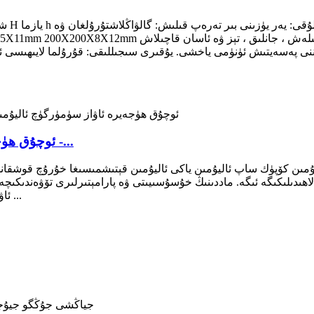
شاۋقۇ
5X6.5X9mm 150X150X7X10mm 175X175X7.5X11mm 200X200X8X12mm
ننى پەسەيتىش ئۈنۈمى ياخشى. يۇقىرى سىجىللىقى: قۇرۇلما لايىھىسى 
ئوچۇق ھۈجەيرە ئاۋاز سۈمۈرگۈچ ئاليۇمىن كۆپۈك تاقالدى -...
مىن كۆپۈك ساپ ئاليۇمىن ياكى ئاليۇمىن قېتىشمىسىغا خۇرۇچ قوشقاندىن
چاستوتا (800Hz) ئاۋاز سۈمۈرۈش ئىقتىدارى. 3. ئاۋاز ئىنسۇ ...
بېيخەي سانائەت باغچىسى ، چاڭخۇڭ Rd 280 # ، 