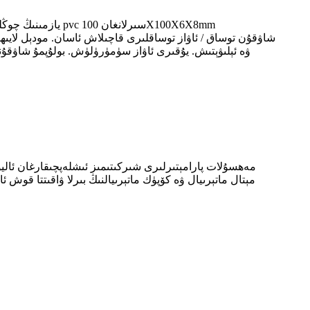
ۋە ئېلىۋېتىش. يۇقىرى ئاۋاز سۈمۈرۈلۈش. بولۇپمۇ شاۋقۇ
مەھسۇلات پارامېتىرلىرى شىركىتىمىز ئىشلەپچىقارغان ئاليۇ