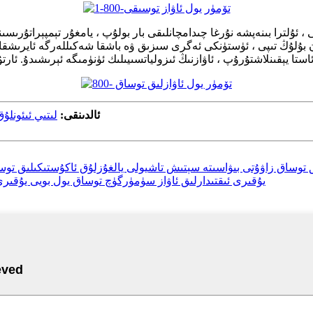
 ئۇلترا بىنەپشە نۇرغا چىدامچانلىقى بار بولۇپ ، يامغۇر تېمپېراتۇرىس
 بۇلۇڭ تىپى ، ئۈستۈنكى ئەگرى سىزىق ۋە باشقا شەكىللەرگە ئايرىشقا بو
ئالدىنقى:
لىتىي ئىئونلۇق باتار
ق توساق زاۋۇتى بىۋاسىتە سېتىش تاشيولى يالغۇزلۇق ئاكۇستىكىلىق تو
يۇقىرى ئىقتىدارلىق ئاۋاز سۈمۈرگۈچ توساق يول بويى يۇقى