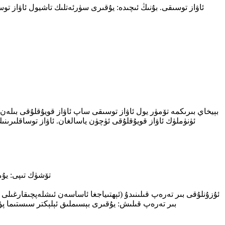
بېيخاي بىرىكمە تۆمۈر يول ئاۋاز توسىقى ساپ ئاۋاز قويۇقلۇقى بىلەن ن
ئۈنۈملۈك ئاۋاز قويۇقلۇقى ئۈچۈن ياسالغان. ئاۋاز توساقلىرىنىڭ
ماتېرىيال: ئاليۇمىن تاختا ، گالۋاڭلاشتۇرۇل