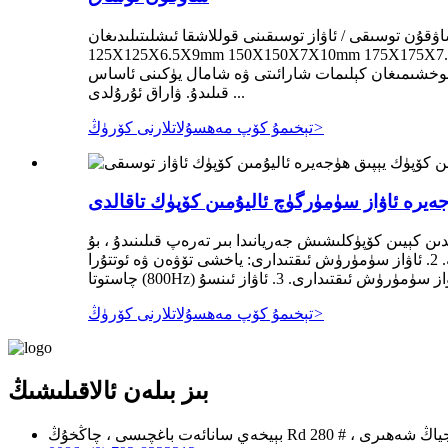
ن توسىقى / ئاۋاز توسىقىنى قوللاشقا ئىشلىتىلىدىغان H يازما h يازمىنىڭ چوڭلۇقى: يەر يۈزىنى بىر تەرەپ قىلىش: گالۋاڭلاشتۇرۇلغان ۋە pvc سىرلانغان 100X100X6X8mm
125X12 شاۋقۇن توساق / ئاۋاز توساقلىرى قاچىلاش ئاسان. مودېل لايىھىلەش ، جانلىق ، تېز ۋە ئاسان قاچىلاش
ئوخشىمىغان كېلىمات شارائىتى ۋە شامال يۈكىنى ئاساس
قىلىدۇ. ۋاراق ئۇرۇلدى ...
>
تېخىمۇ كۆپ مەھسۇلاتلارنى كۆرۈڭ
 كېيىن كۆپۈكلىشىش جەريانىدا بىر تەرەپ قىلىنىدۇ ، بۇ
مېتال ماتېرىيال ۋە كۆپۈك ماتېرىيالنىڭ بىرلا ۋاقىتتا قوش ئالاھىدىلىكىگە ئىگە. ماددىنىڭ خۇسۇسىيىتى ۋە پارامېتىرلىرى تۆۋەندىكىچە. 2. ئاۋاز سۈمۈرۈش ئىقتىدارى: ياخشى تۆۋەن ۋە ئوتتۇرا
>
تېخىمۇ كۆپ مەھسۇلاتلارنى كۆرۈڭ
بىز بىلەن ئالاقىلىشىڭ
جياڭشى جۇڭگو جيۇجياڭ شەھىرى