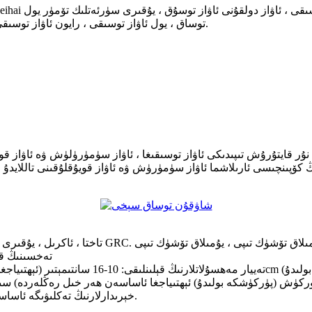
توساق ، يول ئاۋاز توسىقى ، رايون ئاۋاز توسىقى ، مېتال ئاۋاز توساق ، ئەينەك تالا كۈچەيتىلگەن سۇلياۋ ئاۋاز توسىقى.
ۇر قايتۇرۇش تىپىدىكى ئاۋاز توسىقىغا ، ئاۋاز سۈمۈرۈلۈش ۋە ئاۋاز قوي
 كۆپىنچىسى ئارىلاشما ئاۋاز سۈمۈرۈش ۋە ئاۋاز قويۇقلۇقىنى تاللايدۇ ، 
غان تەخسە ، PC تاختا ، ئاكرىل ، يۇقىرى قۇۋۋەتلىك GRC. تۆشۈك تىپى: يۇمىلاق تۆشۈك تىپى ، يۇمىلاق تۆشۈك تىپى
تەخسىنىڭ قېلىنلىقى: 1-2 مىللىمېتىر (ئېھتىياج
خېرىدارلارنىڭ تەكلىۋىگە ئاساسەن كونكرېت ئۆلچەم ۋە چوڭ-كىچىكلىكلەرنى خاسلاشتۇرغىلى بولىدۇ.